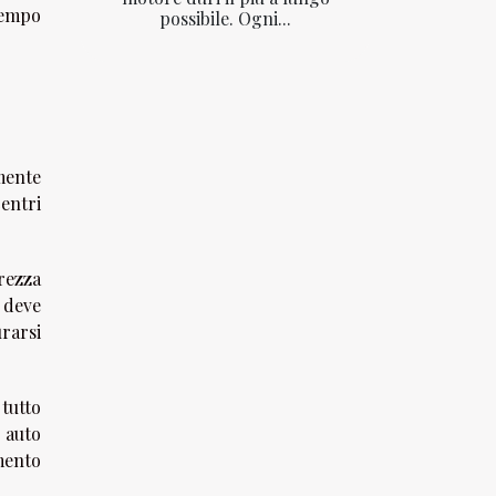
 tempo
possibile. Ogni...
amente
centri
rezza
o deve
urarsi
tutto
 auto
mento