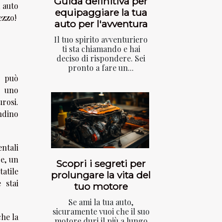
Guida definitiva per
 auto
equipaggiare la tua
ezzo!
auto per l'avventura
Il tuo spirito avventuriero
ti sta chiamando e hai
deciso di rispondere. Sei
pronto a fare un...
o può
è uno
rosi.
ndino
ntali
re, un
Scopri i segreti per
tatile
prolungare la vita del
 stai
tuo motore
.
Se ami la tua auto,
sicuramente vuoi che il suo
che la
motore duri il più a lungo