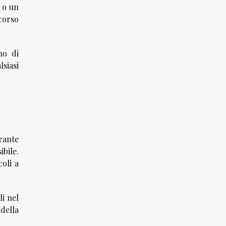
 o un
corso
no di
siasi
rante
ibile.
coli a
li nel
 della