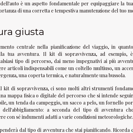
dell'auto è un aspetto fondamentale per equipaggiare la tua
portanza di una corretta e tempestiva manutenzione del tuo m
ura giusta
lemento centrale nella pianificazione del viaggio, in quant
lla tua avventura. Il kit di sopravvivenza, ad esempio, 
siasi tipo di percorso, dai meno impegnativi ai più avventu
e articoli indispensabili come un coltello multiuso, un acce
mergenza, una coperta termica, e naturalmente una bussola.
l kit di sopravvivenza, ci sono molti altri strumenti fondame
una mappa fisica o digitale del percorso che si intende segui
bile, un tenda da campeggio, un sacco a pelo, un fornello por
 dell'abbigliamento: a seconda del tipo di avventura che
ere con sé indumenti adatti a varie condizioni meteorologiche
 dipenderà dal tipo di avventura che stai pianificando. Ricorda 