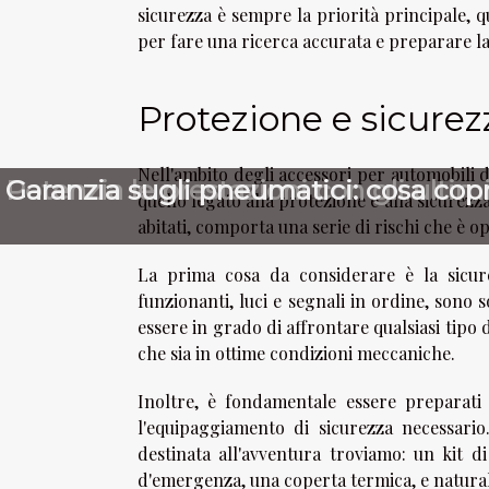
sicurezza è sempre la priorità principale, q
per fare una ricerca accurata e preparare la
Protezione e sicurez
Nell'ambito degli accessori per automobili 
Potenzia le prestazioni con gli ultim
Garanzia sugli pneumatici: cosa cop
quello legato alla protezione e alla sicurezz
abitati, comporta una serie di rischi che è
La prima cosa da considerare è la sicurez
funzionanti, luci e segnali in ordine, sono 
essere in grado di affrontare qualsiasi tipo 
che sia in ottime condizioni meccaniche.
Inoltre, è fondamentale essere preparati
l'equipaggiamento di sicurezza necessar
destinata all'avventura troviamo: un kit d
d'emergenza, una coperta termica, e natural