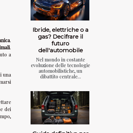
Ibride, elettriche o a
gas? Decifrare il
anica
.
futuro
imali
.
dell'automobile
uto a
Nel mondo in costante
evoluzione delle tecnologie
automobilistiche, un
di una
dibattito centrale...
marsi
ettare
e dei
empo,