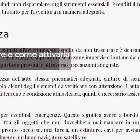
uindi non risparmiare sugli strumenti essenziali. Prenditi il
 tua auto per l'avventura in maniera adeguata.
za
destinati all'avventura, un aspetto da non trascurare è sicur
i accessori auto
re e come attivarla
a. Ogni viaggio, soprattutto se in zone impervie o lontane dai 
 opportuno prevenire attraverso precauzioni adeguate.
za dell'auto stessa: pneumatici adeguati, cinture di sicu
solo alcuni degli elementi da verificare con attenzione. L'aut
di terreno e condizione atmosferica, quindi è necessario assic
 per eventuali emergenze. Questo significa avere a bordo 
io. Tra gli oggetti che non dovrebbero mai mancare in un
i pronto soccorso, una torcia, un estintore, cavi per avvia
mente, un buon navigatore satellitare.