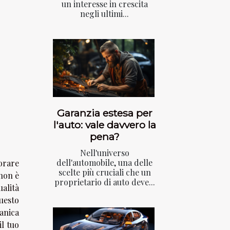
un interesse in crescita
negli ultimi...
Garanzia estesa per
l'auto: vale davvero la
pena?
Nell'universo
dell'automobile, una delle
lorare
scelte più cruciali che un
 non è
proprietario di auto deve...
ualità
uesto
anica
il tuo