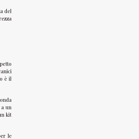
a del
rezza
petto
anici
 è il
conda
, a un
un kit
er le